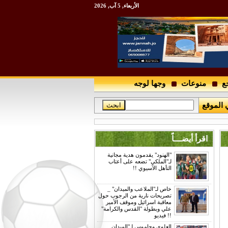
الأربعاء, 5 آب, 2026
ع
منوعات
وجها لوجه
 الموقع
اقرأ أيضـــاً
"الهنود" يقدمون هدية مجانية
لـ"الملكي" تضعه على أعتاب
التأهل الآسيوي !!
خاص لـ"الملاعب والميدان" _
تصريحات نارية من الرجوب حول
معاقبة اسرائيل وموقف الأمير
علي وبطولة "القدس والكرامة"
!! فيديو
العلوي وجاموس لـ"الميدان