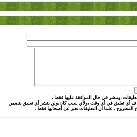
تعليقات ،وتنشر في حال الموافقة عليها فقط ،
ذف أي تعليق في أي وقت ،ولأي سبب كان،ولن ينشر أي تعليق يتضمن
المطروح ، علما ان التعليقات تعبر عن أصحابها فقط .