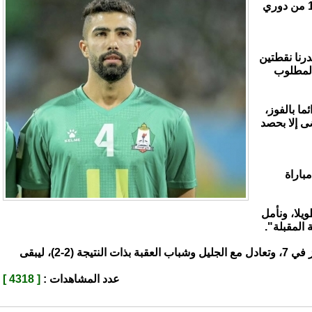
مع شباب العقبة (2-2) في الجولة ال11 من دوري
رنا نقطتين
المطلوب
ما بالفوز،
ى إلا بحصد
باراة
يلا، ونأمل
المقبلة".
وكان الوحدات قد خاض 9 مباريات، فاز في 7، وتعادل مع الجليل وشباب العقبة بذات النتيجة (2-2)، ليبقى
عدد المشاهدات :
[ 4318 ]