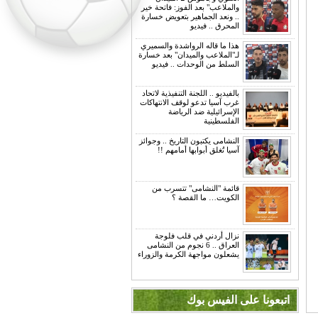
والملاعب" بعد الفوز: فاتحة خير
.. ونعد الجماهير بتعويض خسارة
المحرق .. فيديو
هذا ما قاله الرواشدة والسميري
لـ"الملاعب والميدان" بعد خسارة
السلط من الوحدات .. فيديو
بالفيديو .. اللجنة التنفيذية لاتحاد
غرب آسيا تدعو لوقف الانتهاكات
الإسرائيلية ضد الرياضة
الفلسطينية
النشامى يكتبون التاريخ .. وجوائز
آسيا تُغلق أبوابها أمامهم !!
قائمة "النشامى" تتسرب من
الكويت… ما القصة ؟
نزال أردني في قلب فلوجة
العراق .. 6 نجوم من النشامى
يشعلون مواجهة الكرمة والزوراء
اتبعونا على الفيس بوك