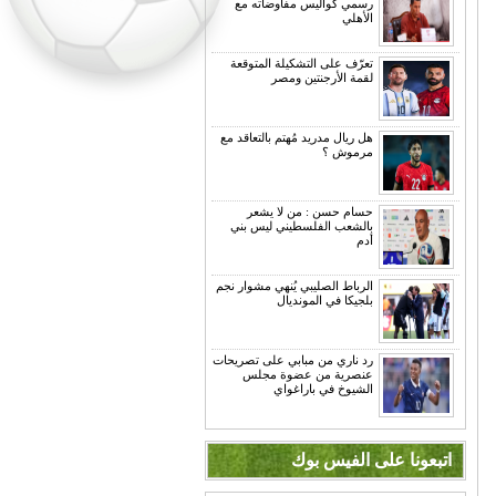
رسمي كواليس مفاوضاته مع
الأهلي
تعرّف على التشكيلة المتوقعة
لقمة الأرجنتين ومصر
هل ريال مدريد مُهتم بالتعاقد مع
مرموش ؟
حسام حسن : من لا يشعر
بالشعب الفلسطيني ليس بني
أدم
الرباط الصليبي يُنهي مشوار نجم
بلجيكا في المونديال
رد ناري من مبابي على تصريحات
عنصرية من عضوة مجلس
الشيوخ في باراغواي
اتبعونا على الفيس بوك