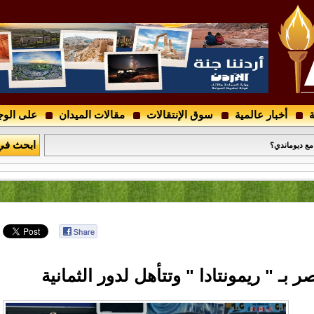
ة
أخبار عالمية
سوق الإنتقالات
مقالات الميدان
على الوج
درجتين الأولى والثانية والأدوار التمهيدية لكأس الأردن
 مع ديوماندي؟
ابحث في
جال أعمال لدعم النادي
 بـ " ريمونتادا " وتتأهل لدور الثمانية