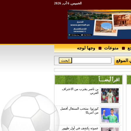
الخميس, 6 آب, 2026
ع
منوعات
وجها لوجه
 الموقع
اقرأ أيضـــاً
بن ناصر يقترب من الاحتراف
العربي
كورتوا: منتخب السنغال أفضل
من أمريكا
عموته يكشف في أول ظهور