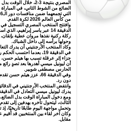
المصري بنتيجة 3-2، خلال الوقت بدل
الضائع من الشوط الثاني، في المباراة
التي تجمعهما ضمن من
من كأس العالم 2026 لكرة القدم.
وافتتح المنتخب المصري التسجيل في
الدقيقة 14 عبر ياسر إبراهيم، الذي ا
ركلة ركنية نفذها مروان عطية بإتقان،
وحولها برأسه إلى داخل الشباك.
وكاد المنتخب الأرجنتيني أن يدرك التعا
في الدقيقة 19، بعدما احتسب الحكم
جزاء إثر عرقلة تسبب بها هيثم حسن، إل
أن ليونيل ميسي أهدرها بعد تصدٍ رائع 
الحارس مصطفى شوبير.
وفي الدقيقة 66، عزز هيثم
دون رد.
يدرك ليونيل ميسي التعادل في الدقيقة 82
ومع دخول المباراة الوقت بدل الضائع،
الثالث، ليتحول تأخره بهدفين إلى تقدم بنتيجة 3-2، فيما لا تزال المب
وتحمل مواجهة اليوم طابعًا تاريخيًا، إذ
مقابل.