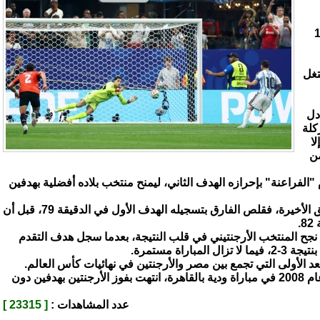
افسات دور الـ16
ستغل
دل
 ركلة
ا
من
 حسن تقدم "الفراعنة" بإحرازه الهدف الثاني، ليمنح منتخب بلاده أفضلية بهدفين
وانتفض المنتخب الأرجنتيني في الدقائق الأخيرة، فقلص الفارق بتسجيله الهدف الأول في الدقيقة 79، قبل أن
.
 نجح المنتخب الأرجنتيني في قلب النتيجة، بعدما سجل هدف التقدم
اراة مستمرة.
 تعد الأولى التي تجمع بين مصر والأرجنتين في نهائيات كأس العالم.
وكان آخر لقاء بين المنتخبين قد أقيم عام 2008 في مباراة ودية بالقاهرة، انتهت بفوز الأرجنتين بهدفين دون
عدد المشاهدات :
[ 23315 ]